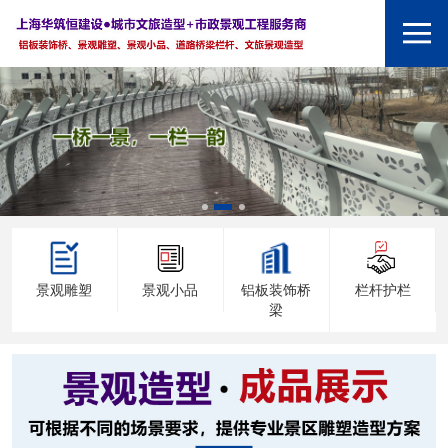
景观雕塑
景观小品
铝板装饰桥
栏杆护栏
梁